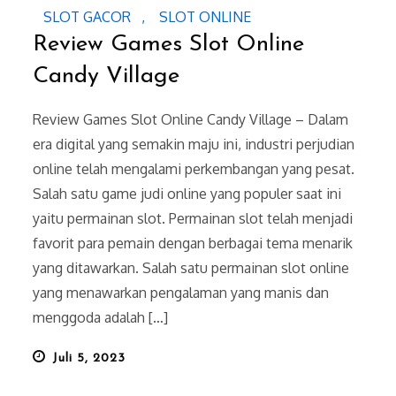
SLOT GACOR
SLOT ONLINE
Review Games Slot Online
Candy Village
Review Games Slot Online Candy Village – Dalam
era digital yang semakin maju ini, industri perjudian
online telah mengalami perkembangan yang pesat.
Salah satu game judi online yang populer saat ini
yaitu permainan slot. Permainan slot telah menjadi
favorit para pemain dengan berbagai tema menarik
yang ditawarkan. Salah satu permainan slot online
yang menawarkan pengalaman yang manis dan
menggoda adalah […]
Posted
Juli 5, 2023
on