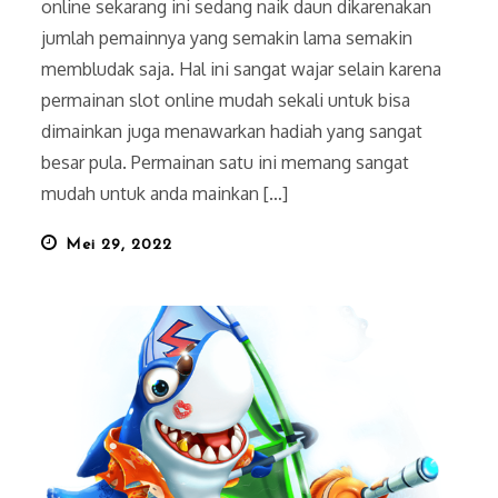
online sekarang ini sedang naik daun dikarenakan
jumlah pemainnya yang semakin lama semakin
membludak saja. Hal ini sangat wajar selain karena
permainan slot online mudah sekali untuk bisa
dimainkan juga menawarkan hadiah yang sangat
besar pula. Permainan satu ini memang sangat
mudah untuk anda mainkan […]
Posted
Mei 29, 2022
on