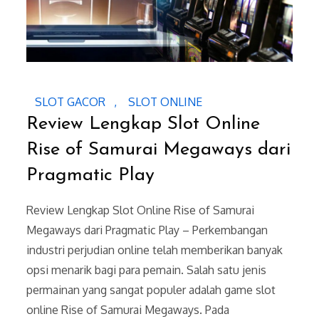
SLOT GACOR
SLOT ONLINE
Review Lengkap Slot Online
Rise of Samurai Megaways dari
Pragmatic Play
Review Lengkap Slot Online Rise of Samurai
Megaways dari Pragmatic Play – Perkembangan
industri perjudian online telah memberikan banyak
opsi menarik bagi para pemain. Salah satu jenis
permainan yang sangat populer adalah game slot
online Rise of Samurai Megaways. Pada