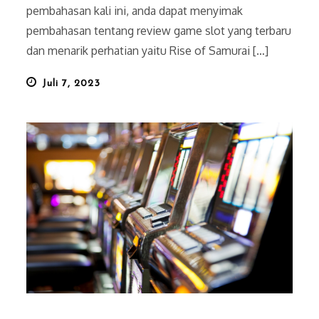
pembahasan kali ini, anda dapat menyimak
pembahasan tentang review game slot yang terbaru
dan menarik perhatian yaitu Rise of Samurai […]
Posted
Juli 7, 2023
on