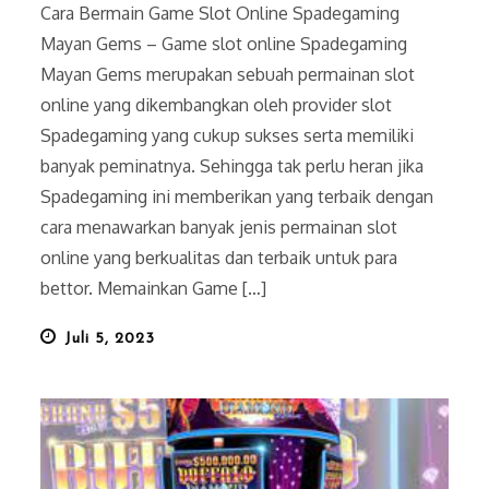
Cara Bermain Game Slot Online Spadegaming
Mayan Gems – Game slot online Spadegaming
Mayan Gems merupakan sebuah permainan slot
online yang dikembangkan oleh provider slot
Spadegaming yang cukup sukses serta memiliki
banyak peminatnya. Sehingga tak perlu heran jika
Spadegaming ini memberikan yang terbaik dengan
cara menawarkan banyak jenis permainan slot
online yang berkualitas dan terbaik untuk para
bettor. Memainkan Game […]
Posted
Juli 5, 2023
on