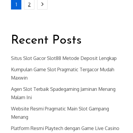
Navigasi
1
2
pos
Recent Posts
Situs Slot Gacor Slot88 Metode Deposit Lengkap
Kumpulan Game Slot Pragmatic Tergacor Mudah
Maxwin
Agen Slot Terbaik Spadegaming Jaminan Menang
Malam Ini
Website Resmi Pragmatic Main Slot Gampang
Menang
Platform Resmi Playtech dengan Game Live Casino