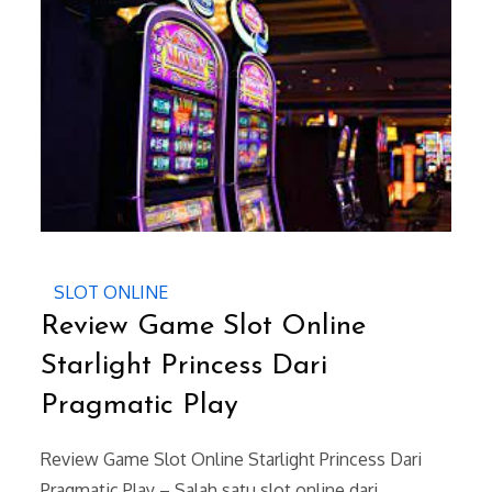
SLOT ONLINE
Review Game Slot Online
Starlight Princess Dari
Pragmatic Play
Review Game Slot Online Starlight Princess Dari
Pragmatic Play – Salah satu slot online dari