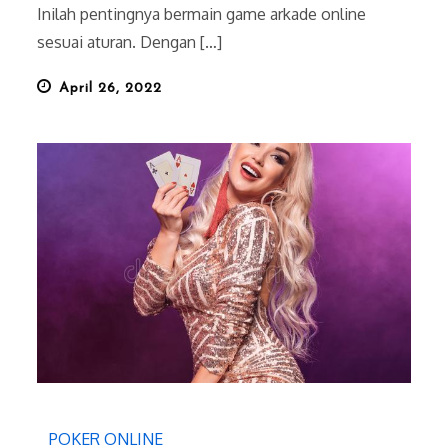
Inilah pentingnya bermain game arkade online
sesuai aturan. Dengan […]
Posted
April 26, 2022
on
POKER ONLINE