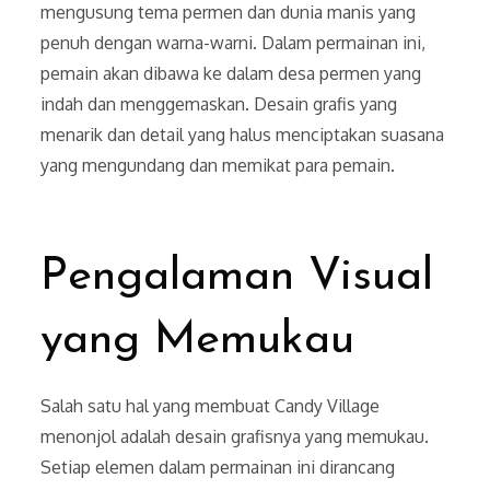
mengusung tema permen dan dunia manis yang
penuh dengan warna-warni. Dalam permainan ini,
pemain akan dibawa ke dalam desa permen yang
indah dan menggemaskan. Desain grafis yang
menarik dan detail yang halus menciptakan suasana
yang mengundang dan memikat para pemain.
Pengalaman Visual
yang Memukau
Salah satu hal yang membuat Candy Village
menonjol adalah desain grafisnya yang memukau.
Setiap elemen dalam permainan ini dirancang