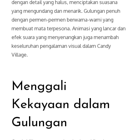
dengan detail yang halus, menciptakan suasana
yang mengundang dan menarik. Gulungan penuh
dengan permen-permen berwarna-warni yang
membuat mata terpesona. Animasi yang lancar dan
efek suara yang menyenangkan juga menambah
keseluruhan pengalaman visual dalam Candy
Village.
Menggali
Kekayaan dalam
Gulungan