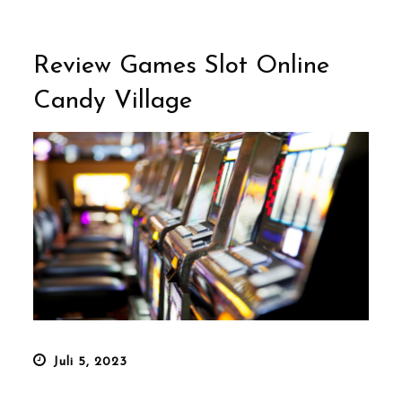
Review Games Slot Online
Candy Village
Posted
Juli 5, 2023
on