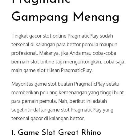
Gampang Menang
Tingkat gacor slot online PragmaticPlay sudah
terkenal di kalangan para bettor pemula maupun
profesional. Makanya, jika Anda mau coba-coba
bermain slot online tapi menguntungkan, coba saja
main game slot rilisan PragmaticPlay.
Mayoritas game slot buatan PragmaticPlay selalu
memberikan peluang kemenangan yang tinggi buat
para pemain pemula. Nah, berikut ini adalah
segelintir daftar game slot PragmaticPlay yang
terkenal gacor di kalangan bettor.
1. Game Slot Great Rhino