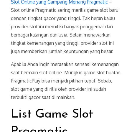
Slot Online yang Gampang Menang Pragmatic
–
Slot online Pragmatic sering merilis game slot baru
dengan tingkat gacor yang tinggi. Tak heran kalau
provider slot ini memiliki banyak penggemar dari
berbagai kalangan dan usia. Selain menawarkan
tingkat kemenangan yang tinggi, provider slot ini
juga memberikan jumlah keuntungan yang besar.
Apabila Anda ingin merasakan sensasi kemenangan
saat bermain slot online. Mungkin game slot buatan
PragmaticPlay bisa menjadi pilihan tepat. Sebab,
slot game yang di rilis oleh provider ini sudah
terbukti gacor saat di mainkan.
List Game Slot
Pragmatic