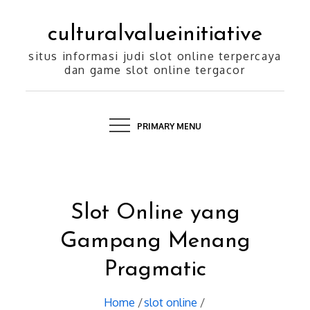
Skip
to
culturalvalueinitiative
content
situs informasi judi slot online terpercaya
dan game slot online tergacor
PRIMARY MENU
Slot Online yang
Gampang Menang
Pragmatic
Home
slot online