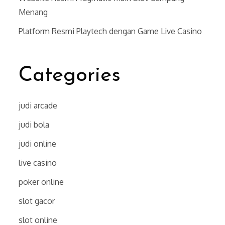
Menang
Platform Resmi Playtech dengan Game Live Casino
Categories
judi arcade
judi bola
judi online
live casino
poker online
slot gacor
slot online