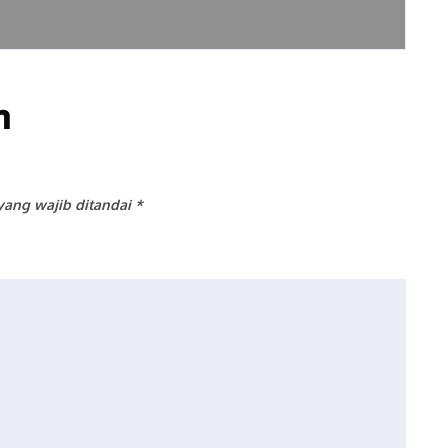
n
yang wajib ditandai
*