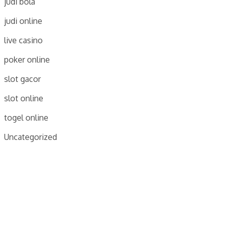
judi bola
judi online
live casino
poker online
slot gacor
slot online
togel online
Uncategorized