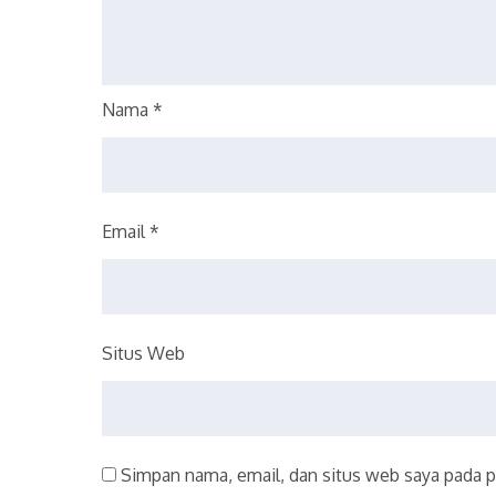
Nama
*
Email
*
Situs Web
Simpan nama, email, dan situs web saya pada p