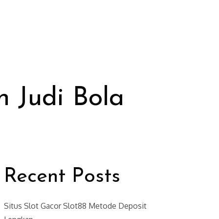
 Judi Bola
Recent Posts
Situs Slot Gacor Slot88 Metode Deposit