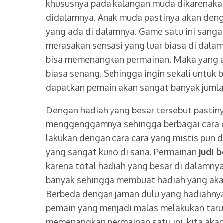
khususnya pada kalangan muda dikarenaka
didalamnya. Anak muda pastinya akan den
yang ada di dalamnya. Game satu ini sang
merasakan sensasi yang luar biasa di dalam
bisa memenangkan permainan. Maka yang ak
biasa senang. Sehingga ingin sekali untuk 
dapatkan pemain akan sangat banyak jumla
Dengan hadiah yang besar tersebut pastiny
menggenggamnya sehingga berbagai cara d
lakukan dengan cara cara yang mistis pun 
yang sangat kuno di sana. Permainan
judi 
karena total hadiah yang besar di dalamnya
banyak sehingga membuat hadiah yang akan
Berbeda dengan jaman dulu yang hadiahnya
pemain yang menjadi malas melakukan taruh
memenangkan permainan satu ini, kita aka