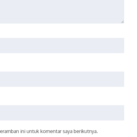
eramban ini untuk komentar saya berikutnya.