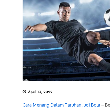
Posted
April 13, 2022
on
Cara Menang Dalam Taruhan Judi Bola
– B