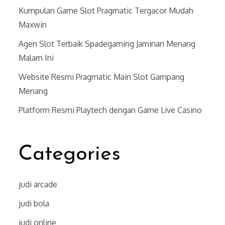
Kumpulan Game Slot Pragmatic Tergacor Mudah
Maxwin
Agen Slot Terbaik Spadegaming Jaminan Menang
Malam Ini
Website Resmi Pragmatic Main Slot Gampang
Menang
Platform Resmi Playtech dengan Game Live Casino
Categories
judi arcade
judi bola
judi online