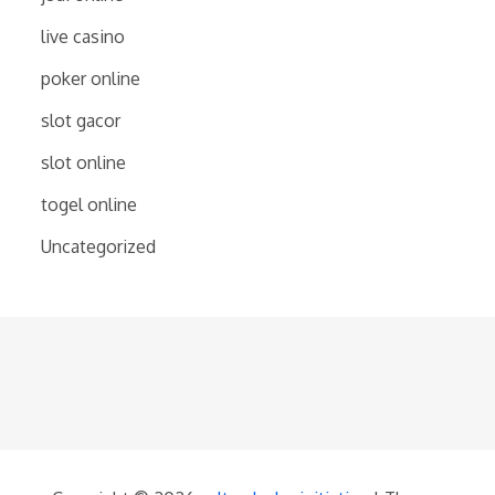
live casino
poker online
slot gacor
slot online
togel online
Uncategorized