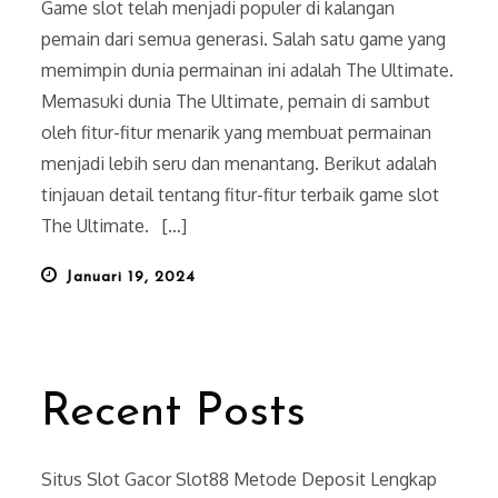
Game slot telah menjadi populer di kalangan
pemain dari semua generasi. Salah satu game yang
memimpin dunia permainan ini adalah The Ultimate.
Memasuki dunia The Ultimate, pemain di sambut
oleh fitur-fitur menarik yang membuat permainan
menjadi lebih seru dan menantang. Berikut adalah
tinjauan detail tentang fitur-fitur terbaik game slot
The Ultimate. […]
Posted
Januari 19, 2024
on
Recent Posts
Situs Slot Gacor Slot88 Metode Deposit Lengkap